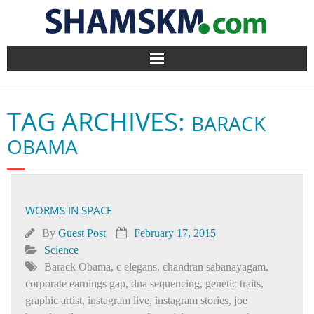
Home
TAG ARCHIVES:
BARACK
BlogArena
OBAMA
Forum
About Us
WORMS IN SPACE
Contact
By
Guest Post
February 17, 2015
Science
Barack Obama
,
c elegans
,
chandran sabanayagam
,
corporate earnings gap
,
dna sequencing
,
genetic traits
,
graphic artist
,
instagram live
,
instagram stories
,
joe