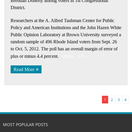
Brendan Doherty among voters in 1st Congressional
District.
Researchers at the A. Alfred Taubman Center for Public
Policy and American Institutions and the John Hazen White
Public Opinion Laboratory at Brown University surveyed a
random sample of 496 Rhode Island voters from Sept. 26
to Oct. 5, 2012. The poll has an overall margin of error of
plus or minus 4.4 percent.
(more…)
Read More
1
2
3
4
MOST POPULAR POSTS