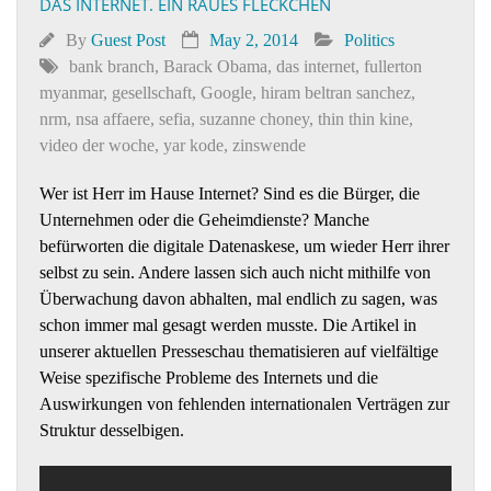
DAS INTERNET. EIN RAUES FLECKCHEN
By
Guest Post
May 2, 2014
Politics
bank branch
,
Barack Obama
,
das internet
,
fullerton
myanmar
,
gesellschaft
,
Google
,
hiram beltran sanchez
,
nrm
,
nsa affaere
,
sefia
,
suzanne choney
,
thin thin kine
,
video der woche
,
yar kode
,
zinswende
Wer ist Herr im Hause Internet? Sind es die Bürger, die
Unternehmen oder die Geheimdienste? Manche
befürworten die digitale Datenaskese, um wieder Herr ihrer
selbst zu sein. Andere lassen sich auch nicht mithilfe von
Überwachung davon abhalten, mal endlich zu sagen, was
schon immer mal gesagt werden musste. Die Artikel in
unserer aktuellen Presseschau thematisieren auf vielfältige
Weise spezifische Probleme des Internets und die
Auswirkungen von fehlenden internationalen Verträgen zur
Struktur desselbigen.