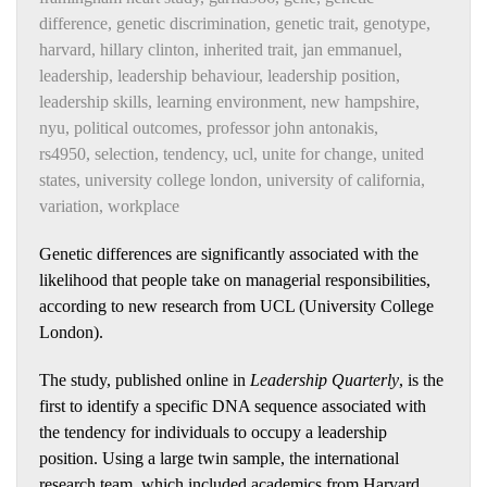
difference
,
genetic discrimination
,
genetic trait
,
genotype
,
harvard
,
hillary clinton
,
inherited trait
,
jan emmanuel
,
leadership
,
leadership behaviour
,
leadership position
,
leadership skills
,
learning environment
,
new hampshire
,
nyu
,
political outcomes
,
professor john antonakis
,
rs4950
,
selection
,
tendency
,
ucl
,
unite for change
,
united
states
,
university college london
,
university of california
,
variation
,
workplace
Genetic differences are significantly associated with the
likelihood that people take on managerial responsibilities,
according to new research from UCL (University College
London).
The study, published online in
Leadership Quarterly
, is the
first to identify a specific DNA sequence associated with
the tendency for individuals to occupy a leadership
position. Using a large twin sample, the international
research team, which included academics from Harvard,