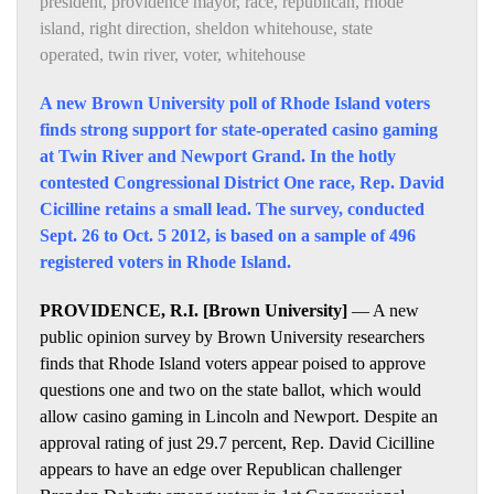
president
,
providence mayor
,
race
,
republican
,
rhode
island
,
right direction
,
sheldon whitehouse
,
state
operated
,
twin river
,
voter
,
whitehouse
A new Brown University poll of Rhode Island voters
finds strong support for state-operated casino gaming
at Twin River and Newport Grand. In the hotly
contested Congressional District One race, Rep. David
Cicilline retains a small lead. The survey, conducted
Sept. 26 to Oct. 5 2012, is based on a sample of 496
registered voters in Rhode Island.
PROVIDENCE, R.I. [Brown University]
— A new
public opinion survey by Brown University researchers
finds that Rhode Island voters appear poised to approve
questions one and two on the state ballot, which would
allow casino gaming in Lincoln and Newport. Despite an
approval rating of just 29.7 percent, Rep. David Cicilline
appears to have an edge over Republican challenger