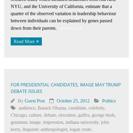
NYU, and the University of California, estimate that a
quarter of the observed variation in leadership behaviour
between individuals can be explained by genes passed
down from their parents.
(more…)
Read More
FOR PRESIDENTIAL CANDIDATES, IMAGE MAY TRUMP
DEBATE ISSUES
By
Guest Post
October 25, 2012
Politics
audience
,
Barack Obama
,
candidate
,
celebrity
,
Chicago
,
culture
,
debate
,
elocution
,
gaffes
,
george bush
,
grammar
,
image
,
impression
,
indiana university
,
john
kerry
,
linguistic anthropologist
,
logan cente
,