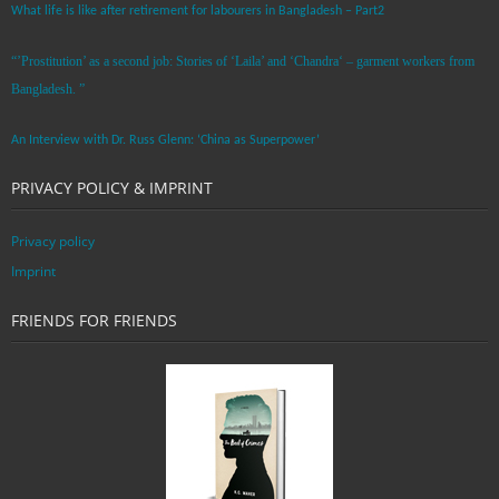
What life is like after retirement for labourers in Bangladesh – Part2
“’Prostitution’ as a second job: Stories of ‘Laila’ and ‘Chandra‘ – garment workers from
Bangladesh. ”
An Interview with Dr. Russ Glenn: ‘China as Superpower’
PRIVACY POLICY & IMPRINT
Privacy policy
Imprint
FRIENDS FOR FRIENDS