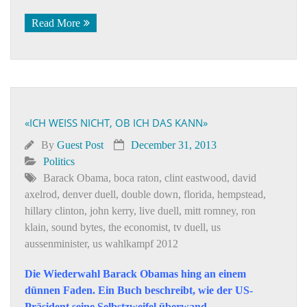
Read More
«ICH WEISS NICHT, OB ICH DAS KANN»
By
Guest Post
December 31, 2013
Politics
Barack Obama
,
boca raton
,
clint eastwood
,
david
axelrod
,
denver duell
,
double down
,
florida
,
hempstead
,
hillary clinton
,
john kerry
,
live duell
,
mitt romney
,
ron
klain
,
sound bytes
,
the economist
,
tv duell
,
us
aussenminister
,
us wahlkampf 2012
Die Wiederwahl Barack Obamas hing an einem
dünnen Faden. Ein Buch beschreibt, wie der US-
Präsident seine Selbstzweifel überwand.