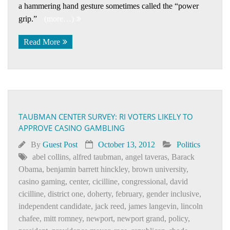
a hammering hand gesture sometimes called the “power
grip.”
(more…)
Read More
TAUBMAN CENTER SURVEY: RI VOTERS LIKELY TO
APPROVE CASINO GAMBLING
By
Guest Post
October 13, 2012
Politics
abel collins
,
alfred taubman
,
angel taveras
,
Barack
Obama
,
benjamin barrett hinckley
,
brown university
,
casino gaming
,
center
,
cicilline
,
congressional
,
david
cicilline
,
district one
,
doherty
,
february
,
gender inclusive
,
independent candidate
,
jack reed
,
james langevin
,
lincoln
chafee
,
mitt romney
,
newport
,
newport grand
,
policy
,