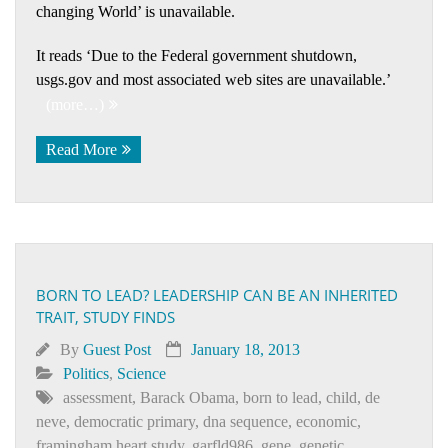
changing World’ is unavailable.
It reads ‘Due to the Federal government shutdown,
usgs.gov and most associated web sites are unavailable.’
(more…)
Read More
BORN TO LEAD? LEADERSHIP CAN BE AN INHERITED
TRAIT, STUDY FINDS
By
Guest Post
January 18, 2013
Politics
,
Science
assessment
,
Barack Obama
,
born to lead
,
child
,
de
neve
,
democratic primary
,
dna sequence
,
economic
,
framingham heart study
,
garfld986
,
gene
,
genetic