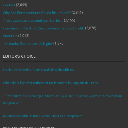
(2,649)
Contact
(2,341)
Why Are Entrepreneurs Called Risk-takers?
(2,155)
‘Prostitution’ as a second job: Stories…
(2,078)
Interview mit SexGod: ‚Sex, Leidenschaft und Erotik‘
(2,013)
About Us
(1,876)
‚Ich danke Gott das es dich gibt‘
EDITOR’S CHOICE
Eureka! Archimedes Running Naked Again with Joy
What life is like after retirement for labourers in Bangladesh – Part2
“’Prostitution’ as a second job: Stories of ‘Laila’ and ‘Chandra‘ – garment workers from
Bangladesh. ”
An Interview with Dr. Russ Glenn: ‘China as Superpower’