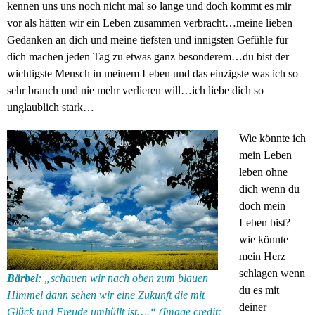
kennen uns uns noch nicht mal so lange und doch kommt es mir
vor als hätten wir ein Leben zusammen verbracht…meine lieben
Gedanken an dich und meine tiefsten und innigsten Gefühle für
dich machen jeden Tag zu etwas ganz besonderem…du bist der
wichtigste Mensch in meinem Leben und das einzigste was ich so
sehr brauch und nie mehr verlieren will…ich liebe dich so
unglaublich stark…
Wie könnte ich
mein Leben
leben ohne
dich wenn du
doch mein
Leben bist?
wie könnte
mein Herz
schlagen wenn
Bärbel
: „schauen wir nach oben zum blauen
du es mit
Himmel dann sehen wir eine Zukunft die mit
deiner
Glück und Freude umhüllt ist….“ (Image credit: