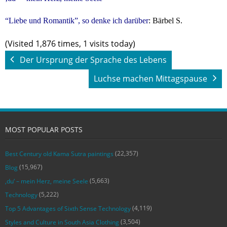
“Liebe und Romantik”, so denke ich darüber
: Bärbel S.
(Visited 1,876 times, 1 visits today)
Der Ursprung der Sprache des Lebens
Luchse machen Mittagspause
MOST POPULAR POSTS
(22,357)
Best Century old Kama Sutra paintings
(15,967)
Blog
(5,663)
‚du‘ – mein Herz, meine Seele
(5,222)
Technology
(4,119)
Top 5 Advantages of Sixth Sense Technology
(3,504)
Styles and Culture in South Asia Clothing