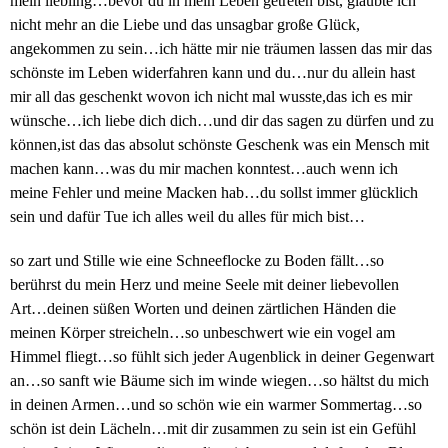
mein liebling…bevor du in mein Leben getreten bist, glaubte ich
nicht mehr an die Liebe und das unsagbar große Glück,
angekommen zu sein…ich hätte mir nie träumen lassen das mir das
schönste im Leben widerfahren kann und du…nur du allein hast
mir all das geschenkt wovon ich nicht mal wusste,das ich es mir
wünsche…ich liebe dich dich…und dir das sagen zu dürfen und zu
können,ist das das absolut schönste Geschenk was ein Mensch mit
machen kann…was du mir machen konntest…auch wenn ich
meine Fehler und meine Macken hab…du sollst immer glücklich
sein und dafür Tue ich alles weil du alles für mich bist…
so zart und Stille wie eine Schneeflocke zu Boden fällt…so
berührst du mein Herz und meine Seele mit deiner liebevollen
Art…deinen süßen Worten und deinen zärtlichen Händen die
meinen Körper streicheln…so unbeschwert wie ein vogel am
Himmel fliegt…so fühlt sich jeder Augenblick in deiner Gegenwart
an…so sanft wie Bäume sich im winde wiegen…so hältst du mich
in deinen Armen…und so schön wie ein warmer Sommertag…so
schön ist dein Lächeln…mit dir zusammen zu sein ist ein Gefühl