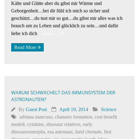
Kälte und Glätte aber du gibst mir Wärme und
Geborgenheit…bei dir fühl ich mich so sicher und
geschützt…du tust mir so gut…du gibst mir alles was ich
brauch um zu Leben und glücklich zu sein…und dafür
liebe ich dich
(more…)
Read More
WARUM SCHWÄCHELT DAS IMMUNSYSTEM DER
ASTRONAUTEN?
By
Guest Post
April 19, 2014
Science
adriana mancuso
,
chanares formation
,
cost benefit
modell
,
cytokine
,
dinosaur relatives
,
early
dinosauromorphs
,
esa astronaut
,
farid chemale
,
first