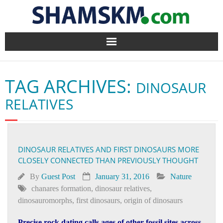
Home
TAG ARCHIVES:
DINOSAUR
BlogArena
RELATIVES
Forum
About Us
DINOSAUR RELATIVES AND FIRST DINOSAURS MORE
CLOSELY CONNECTED THAN PREVIOUSLY THOUGHT
Contact
By
Guest Post
January 31, 2016
Nature
chanares formation
,
dinosaur relatives
,
dinosauromorphs
,
first dinosaurs
,
origin of dinosaurs
Precise rock dating calls ages of other fossil sites across