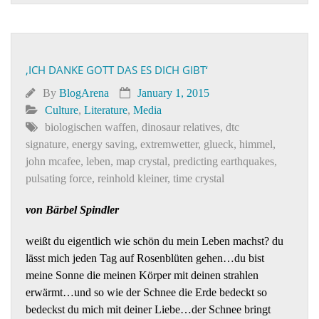
‚ICH DANKE GOTT DAS ES DICH GIBT‘
By
BlogArena
January 1, 2015
Culture
,
Literature
,
Media
biologischen waffen
,
dinosaur relatives
,
dtc
signature
,
energy saving
,
extremwetter
,
glueck
,
himmel
,
john mcafee
,
leben
,
map crystal
,
predicting earthquakes
,
pulsating force
,
reinhold kleiner
,
time crystal
von Bärbel Spindler
weißt du eigentlich wie schön du mein Leben machst? du
lässt mich jeden Tag auf Rosenblüten gehen…du bist
meine Sonne die meinen Körper mit deinen strahlen
erwärmt…und so wie der Schnee die Erde bedeckt so
bedeckst du mich mit deiner Liebe…der Schnee bringt