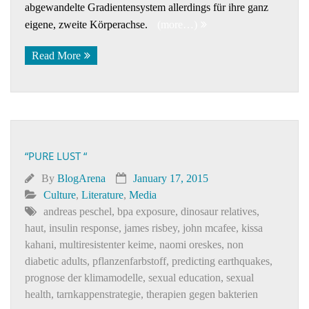
abgewandelte Gradientensystem allerdings für ihre ganz
eigene, zweite Körperachse.
(more…)
Read More
“PURE LUST “
By
BlogArena
January 17, 2015
Culture
,
Literature
,
Media
andreas peschel
,
bpa exposure
,
dinosaur relatives
,
haut
,
insulin response
,
james risbey
,
john mcafee
,
kissa
kahani
,
multiresistenter keime
,
naomi oreskes
,
non
diabetic adults
,
pflanzenfarbstoff
,
predicting earthquakes
,
prognose der klimamodelle
,
sexual education
,
sexual
health
,
tarnkappenstrategie
,
therapien gegen bakterien