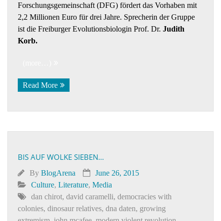
Forschungsgemeinschaft (DFG) fördert das Vorhaben mit
2,2 Millionen Euro für drei Jahre. Sprecherin der Gruppe
ist die Freiburger Evolutionsbiologin Prof. Dr.
Judith
Korb.
(more…)
Read More
BIS AUF WOLKE SIEBEN…
By
BlogArena
June 26, 2015
Culture
,
Literature
,
Media
dan chirot
,
david caramelli
,
democracies with
colonies
,
dinosaur relatives
,
dna daten
,
growing
extremism
,
john mcafee
,
modern violent revolution
,