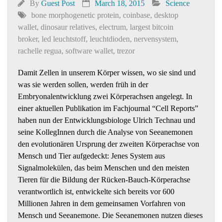
By
Guest Post
March 18, 2015
Science
bone morphogenetic protein
,
coinbase
,
desktop
wallet
,
dinosaur relatives
,
electrum
,
largest bitcoin
broker
,
led leucht­stoff
,
leuchtdioden
,
nervensystem
,
rachelle regua
,
software wallet
,
trezor
Damit Zellen in unserem Körper wissen, wo sie sind und
was sie werden sollen, werden früh in der
Embryonalentwicklung zwei Körperachsen angelegt. In
einer aktuellen Publikation im Fachjournal “Cell Reports”
haben nun der Entwicklungsbiologe Ulrich Technau und
seine KollegInnen durch die Analyse von Seeanemonen
den evolutionären Ursprung der zweiten Körperachse von
Mensch und Tier aufgedeckt: Jenes System aus
Signalmolekülen, das beim Menschen und den meisten
Tieren für die Bildung der Rücken-Bauch-Körperachse
verantwortlich ist, entwickelte sich bereits vor 600
Millionen Jahren in dem gemeinsamen Vorfahren von
Mensch und Seeanemone. Die Seeanemonen nutzen dieses