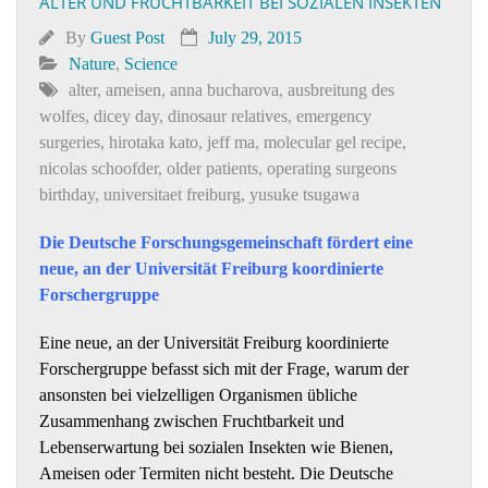
ALTER UND FRUCHTBARKEIT BEI SOZIALEN INSEKTEN
By
Guest Post
July 29, 2015
Nature
,
Science
alter
,
ameisen
,
anna bucharova
,
ausbreitung des
wolfes
,
dicey day
,
dinosaur relatives
,
emergency
surgeries
,
hirotaka kato
,
jeff ma
,
molecular gel recipe
,
nicolas schoofder
,
older patients
,
operating surgeons
birthday
,
universitaet freiburg
,
yusuke tsugawa
Die Deutsche Forschungsgemeinschaft fördert eine
neue, an der Universität Freiburg koordinierte
Forschergruppe
Eine neue, an der Universität Freiburg koordinierte
Forschergruppe befasst sich mit der Frage, warum der
ansonsten bei vielzelligen Organismen übliche
Zusammenhang zwischen Fruchtbarkeit und
Lebenserwartung bei sozialen Insekten wie Bienen,
Ameisen oder Termiten nicht besteht. Die Deutsche