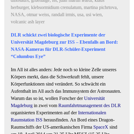
dinosaurs
,
gruenalge
,
iss
,
juan martin leardi
,
klaus
herburger
,
klebsormidium crenulatum
,
martina pichrtova
,
NASA
,
otmar weiss
,
randall irmis
,
usa
,
usi wien
,
volcanic ash layer
DLR schickt zwei biologische Experimente der
Universität Magdeburg zur ISS – Ebenfalls an Bord:
NASA-Kameras für DLR-Schüler-Experiment
“Columbus Eye”
Im All ist alles anders: Jede noch so kleine Zelle unseres
Körpers merkt, dass die Schwerkraft fehlt, unsere
Körperfunktionen sind verändert. So schwächt ein
Aufenthalt im All auch das Immunsystem der Astronauten.
Warum das so ist, wollen Forscher der
Universität
Magdeburg
in zwei vom
Raumfahrtmanagement des DLR
organisierten Experimenten auf der
Internationalen
Raumstation ISS
herausfinden. An Bord eines Dragon-
Raumschiffs der US-amerikanischen Firma
SpaceX
sind