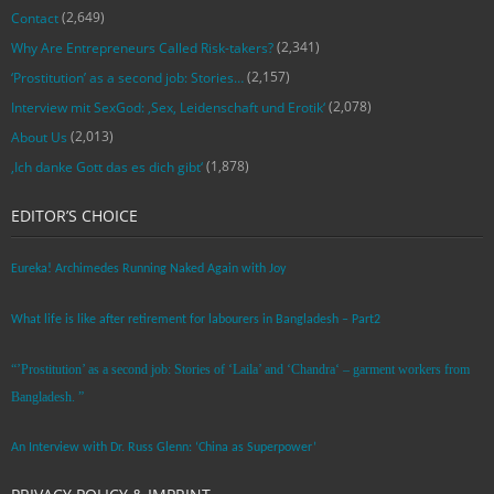
(2,649)
Contact
(2,341)
Why Are Entrepreneurs Called Risk-takers?
(2,157)
‘Prostitution’ as a second job: Stories…
(2,078)
Interview mit SexGod: ‚Sex, Leidenschaft und Erotik‘
(2,013)
About Us
(1,878)
‚Ich danke Gott das es dich gibt‘
EDITOR’S CHOICE
Eureka! Archimedes Running Naked Again with Joy
What life is like after retirement for labourers in Bangladesh – Part2
“’Prostitution’ as a second job: Stories of ‘Laila’ and ‘Chandra‘ – garment workers from
Bangladesh. ”
An Interview with Dr. Russ Glenn: ‘China as Superpower’