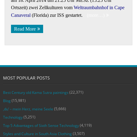
am 18. April 2014 um 21.25 Uhr MESZ (15.25 Uhr
Ortszeit) zwei Zellkulturen vom
Weltraumbahnhof in Cape
Canaveral
(Florida) zur ISS gestartet.
(more…)
Read More
MOST POPULAR POSTS
(22,371)
Best Century old Kama Sutra paintings
(15,981)
Blog
(5,666)
‚du‘ – mein Herz, meine Seele
(5,251)
Technology
(4,119)
Top 5 Advantages of Sixth Sense Technology
(3,507)
Styles and Culture in South Asia Clothing