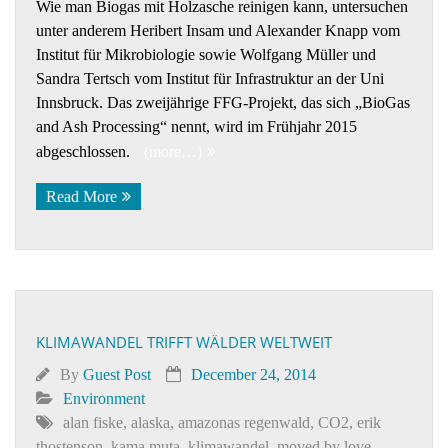
Wie man Biogas mit Holzasche reinigen kann, untersuchen
unter anderem Heribert Insam und Alexander Knapp vom
Institut für Mikrobiologie sowie Wolfgang Müller und
Sandra Tertsch vom Institut für Infrastruktur an der Uni
Innsbruck. Das zweijährige FFG-Projekt, das sich „BioGas
and Ash Processing“ nennt, wird im Frühjahr 2015
abgeschlossen.
(more…)
Read More
KLIMAWANDEL TRIFFT WÄLDER WELTWEIT
By
Guest Post
December 24, 2014
Environment
alan fiske
,
alaska
,
amazonas regenwald
,
CO2
,
erik
thostenson
,
kama muta
,
klimawandel
,
moved by love
,