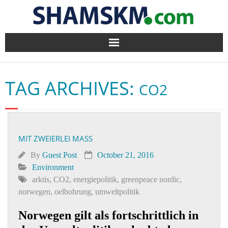
Home
TAG ARCHIVES:
CO2
BlogArena
Forum
MIT ZWEIERLEI MASS
About Us
By
Guest Post
October 21, 2016
Contact
Environment
arktis
,
CO2
,
energiepolitik
,
greenpeace nordic
,
norwegen
,
oelbohrung
,
umweltpolitik
Norwegen gilt als fortschrittlich in