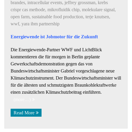
brandes
,
intracellular events
,
jeffrey grossman
,
krebs
crispr cas methode
,
mikrofluidik chip
,
molekulare signal
,
open farm
,
sustainable food production
,
terje knutsen
,
wwf
,
yara ibm partnership
Energiewende ist Jobmotor für die Zukunft
Die Energiewende-Partner WWF und LichtBlick
kommentieren die für morgen in Berlin geplante
Gewerkschaftsdemonstration gegen das von
Bundeswirtschaftsminister Gabriel vorgeschlagene neue
Klimaschutzinstrument. Der Bundeswirtschaftsminister will
für die ältesten und schmutzigsten Braunkohlekraftwerke
einen zusätzlichen Klimaschutzbeitrag einführen.
(more…)
Read More