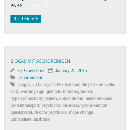
PNAS.
(more…)
Read More
BIOGAS MIT ASCHE REINIGEN
By
Guest Post
January 25, 2015
Environment
biogas
,
CO2
,
crystal like material
,
die perfekte welle
,
early warning sign
,
genitals
,
hirnerregbarkeit
,
hyperconnectivity pattern
,
kohlendioxid
,
metabolitkanal
,
proteintransport
,
psychiatric disorders. tyrone cannon
,
quasicrystal
,
risk for psychosis
,
shape change
,
universitaet innsbruck