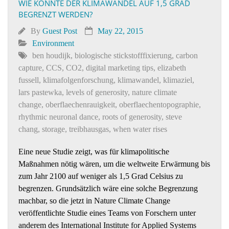
WIE KÖNNTE DER KLIMAWANDEL AUF 1,5 GRAD
BEGRENZT WERDEN?
By
Guest Post
May 22, 2015
Environment
ben houdijk
,
biologische stickstofffixierung
,
carbon
capture
,
CCS
,
CO2
,
digital marketing tips
,
elizabeth
fussell
,
klimafolgenforschung
,
klimawandel
,
klimaziel
,
lars pastewka
,
levels of generosity
,
nature climate
change
,
oberflaechenrauigkeit
,
oberflaechentopographie
,
rhythmic neuronal dance
,
roots of generosity
,
steve
chang
,
storage
,
treibhausgas
,
when water rises
Eine neue Studie zeigt, was für klimapolitische
Maßnahmen nötig wären, um die weltweite Erwärmung bis
zum Jahr 2100 auf weniger als 1,5 Grad Celsius zu
begrenzen. Grundsätzlich wäre eine solche Begrenzung
machbar, so die jetzt in Nature Climate Change
veröffentlichte Studie eines Teams von Forschern unter
anderem des International Institute for Applied Systems