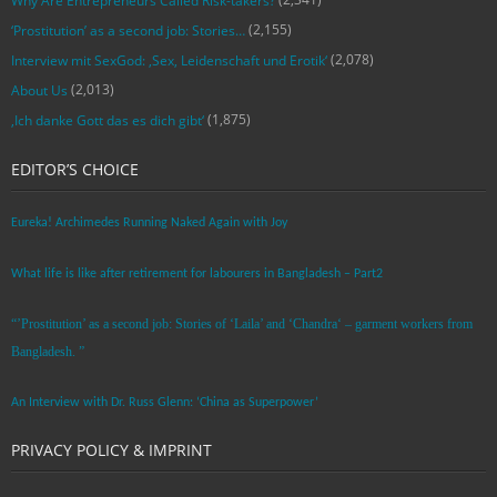
Why Are Entrepreneurs Called Risk-takers?
(2,155)
‘Prostitution’ as a second job: Stories…
(2,078)
Interview mit SexGod: ‚Sex, Leidenschaft und Erotik‘
(2,013)
About Us
(1,875)
‚Ich danke Gott das es dich gibt‘
EDITOR’S CHOICE
Eureka! Archimedes Running Naked Again with Joy
What life is like after retirement for labourers in Bangladesh – Part2
“’Prostitution’ as a second job: Stories of ‘Laila’ and ‘Chandra‘ – garment workers from
Bangladesh. ”
An Interview with Dr. Russ Glenn: ‘China as Superpower’
PRIVACY POLICY & IMPRINT