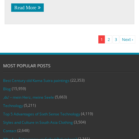
Read More
1
2
3
Next ›
MOST POPULAR POSTS
(22,353)
Best Century old Kama Sutra paintings
(15,959)
Blog
(5,663)
‚du‘ – mein Herz, meine Seele
(5,211)
Technology
(4,119)
Top 5 Advantages of Sixth Sense Technology
(3,504)
Styles and Culture in South Asia Clothing
(2,648)
Contact
(2,341)