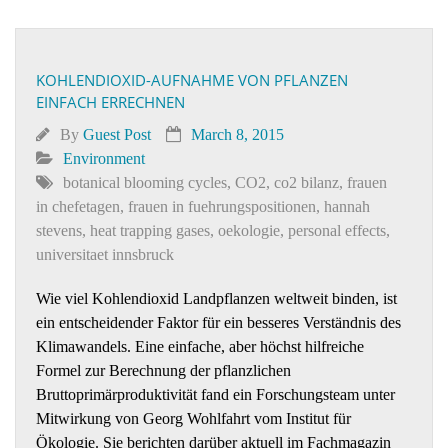
KOHLENDIOXID-AUFNAHME VON PFLANZEN
EINFACH ERRECHNEN
By
Guest Post
March 8, 2015
Environment
botanical blooming cycles
,
CO2
,
co2 bilanz
,
frauen
in chefetagen
,
frauen in fuehrungspositionen
,
hannah
stevens
,
heat trapping gases
,
oekologie
,
personal effects
,
universitaet innsbruck
Wie viel Kohlendioxid Landpflanzen weltweit binden, ist
ein entscheidender Faktor für ein besseres Verständnis des
Klimawandels. Eine einfache, aber höchst hilfreiche
Formel zur Berechnung der pflanzlichen
Bruttoprimärproduktivität fand ein Forschungsteam unter
Mitwirkung von Georg Wohlfahrt vom Institut für
Ökologie. Sie berichten darüber aktuell im Fachmagazin