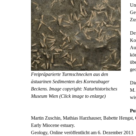
Un
Ge
Zu
Des
Kor
Au
kön
übe
ge
Freipräparierte Turmschnecken aus den
ästuarinen Sedimenten des Korneubuger
Die
Beckens. Image copyright: Naturhistorisches
M. 
Museum Wien (Click image to enlarge)
wi
Pu
Martin Zuschin, Mathias Harzhauser, Babette Hengst, 
Early Miocene estuary.
Geology, Online veröffentlicht am 6. Dezember 2013