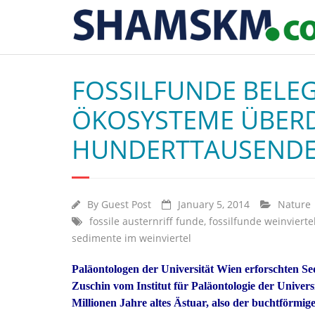
FOSSILFUNDE BELEG
ÖKOSYSTEME ÜBER
HUNDERTTAUSENDE
By
Guest Post
January 5, 2014
Nature
fossile austernriff funde
,
fossilfunde weinvierte
sedimente im weinviertel
Paläontologen der Universität Wien erforschten S
Zuschin vom Institut für Paläontologie der Universi
Millionen Jahre altes Ästuar, also der buchtförm