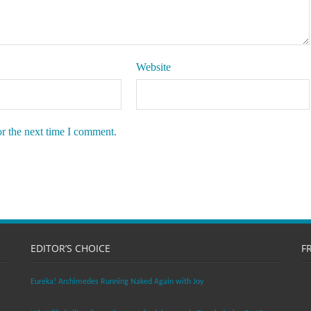
Website
or the next time I comment.
EDITOR’S CHOICE
F
Eureka! Archimedes Running Naked Again with Joy