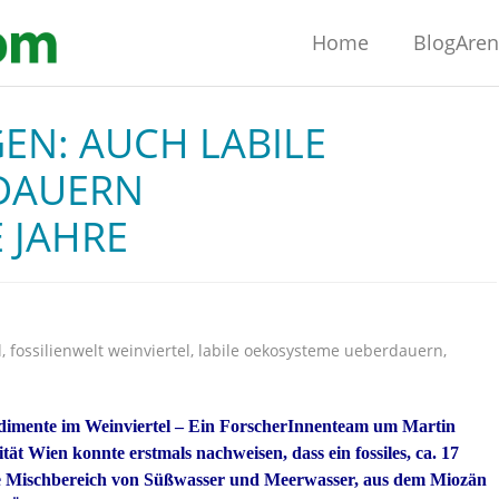
Home
BlogAre
EN: AUCH LABILE
DAUERN
 JAHRE
l
,
fossilienwelt weinviertel
,
labile oekosysteme ueberdauern
,
edimente im Weinviertel – Ein ForscherInnenteam um Martin
tät Wien konnte erstmals nachweisen, dass ein fossiles, ca. 17
ige Mischbereich von Süßwasser und Meerwasser, aus dem Miozän