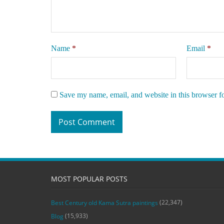
Name
*
Email
*
Save my name, email, and website in this browser f
MOST POPULAR POSTS
(22,347)
Best Century old Kama Sutra paintings
(15,933)
Blog