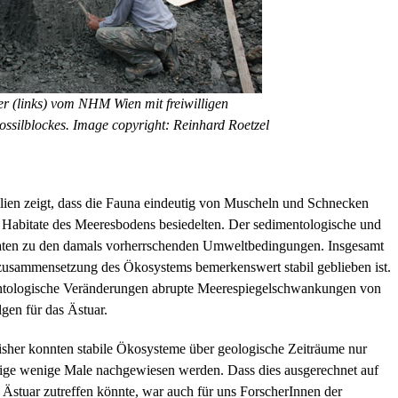
r (links) vom NHM Wien mit freiwilligen
ossilblockes. Image copyright: Reinhard Roetzel
ien zeigt, dass die Fauna eindeutig von Muscheln und Schnecken
 Habitate des Meeresbodens besiedelten. Der sedimentologische und
n Daten zu den damals vorherrschenden Umweltbedingungen. Insgesamt
nzusammensetzung des Ökosystems bemerkenswert stabil geblieben ist.
mentologische Veränderungen abrupte Meerespiegelschwankungen von
lgen für das Ästuar.
sher konnten stabile Ökosysteme über geologische Zeiträume nur
nige wenige Male nachgewiesen werden. Dass dies ausgerechnet auf
 Ästuar zutreffen könnte, war auch für uns ForscherInnen der