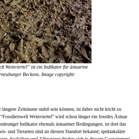
t Weinviertel” ist ein Indikator für ästuarine
neuburger Beckens. Image copyright:
längere Zeiträume stabil sein können, ist daher nicht leicht zu
“Fossilienwelt Weinviertel” wird schon länger ein fossiles Ästuar
eindeutiger Indikator ehemals ästuariner Bedingungen, ist dort das
en- und Tierarten sind an diesem Standort bekannt; spektakuläre
ien, Seekühen und Alligatoren finden sich in diesem Geotainment-