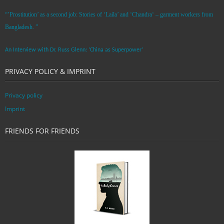
“’Prostitution’ as a second job: Stories of ‘Laila’ and ‘Chandra‘ – garment workers from
Bangladesh. ”
An Interview with Dr. Russ Glenn: ‘China as Superpower’
PRIVACY POLICY & IMPRINT
Privacy policy
Imprint
FRIENDS FOR FRIENDS