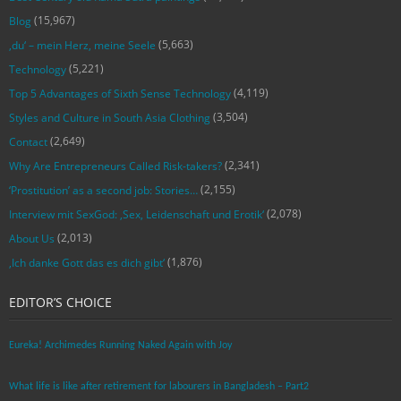
(15,967)
Blog
(5,663)
‚du‘ – mein Herz, meine Seele
(5,221)
Technology
(4,119)
Top 5 Advantages of Sixth Sense Technology
(3,504)
Styles and Culture in South Asia Clothing
(2,649)
Contact
(2,341)
Why Are Entrepreneurs Called Risk-takers?
(2,155)
‘Prostitution’ as a second job: Stories…
(2,078)
Interview mit SexGod: ‚Sex, Leidenschaft und Erotik‘
(2,013)
About Us
(1,876)
‚Ich danke Gott das es dich gibt‘
EDITOR’S CHOICE
Eureka! Archimedes Running Naked Again with Joy
What life is like after retirement for labourers in Bangladesh – Part2