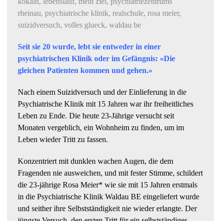
kokain
,
lebenslauf
,
mein ziel
,
psychiatriezentrums
rheinau
,
psychiatrische klinik
,
realschule
,
rosa meier
,
suizidversuch
,
volles glueck
,
waldau be
Seit sie 20 wurde, lebt sie entweder in einer
psychiatrischen Klinik oder im Gefängnis: «Die
gleichen Patienten kommen und gehen.»
Nach einem Suizidversuch und der Einlieferung in die
Psychiatrische Klinik mit 15 Jahren war ihr freiheitliches
Leben zu Ende. Die heute 23-Jährige versucht seit
Monaten vergeblich, ein Wohnheim zu finden, um im
Leben wieder Tritt zu fassen.
Konzentriert mit dunklen wachen Augen, die dem
Fragenden nie ausweichen, und mit fester Stimme, schildert
die 23-jährige Rosa Meier* wie sie mit 15 Jahren erstmals
in die Psychiatrische Klinik Waldau BE eingeliefert wurde
und seither ihre Selbstständigkeit nie wieder erlangte. Der
jüngste Versuch, den ersten Tritt für ein selbstständiges