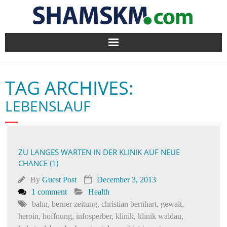
Home
TAG ARCHIVES:
BlogArena
LEBENSLAUF
Forum
About Us
ZU LANGES WARTEN IN DER KLINIK AUF NEUE
CHANCE (1)
Contact
By
Guest Post
December 3, 2013
1 comment
Health
bahn
,
berner zeitung
,
christian bernhart
,
gewalt
,
heroin
,
hoffnung
,
infosperber
,
klinik
,
klinik waldau
,