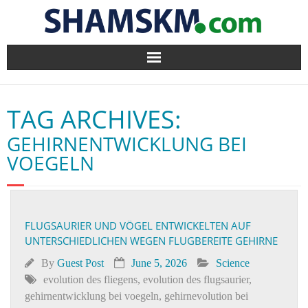
Home
TAG ARCHIVES:
BlogArena
GEHIRNENTWICKLUNG BEI
Forum
VOEGELN
About Us
Contact
FLUGSAURIER UND VÖGEL ENTWICKELTEN AUF
UNTERSCHIEDLICHEN WEGEN FLUGBEREITE GEHIRNE
By
Guest Post
June 5, 2026
Science
evolution des fliegens
,
evolution des flugsaurier
,
gehirnentwicklung bei voegeln
,
gehirnevolution bei