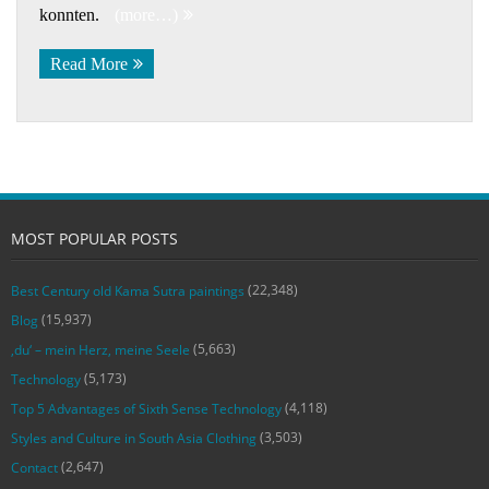
konnten.
(more…)
Read More
MOST POPULAR POSTS
(22,348)
Best Century old Kama Sutra paintings
(15,937)
Blog
(5,663)
‚du‘ – mein Herz, meine Seele
(5,173)
Technology
(4,118)
Top 5 Advantages of Sixth Sense Technology
(3,503)
Styles and Culture in South Asia Clothing
(2,647)
Contact