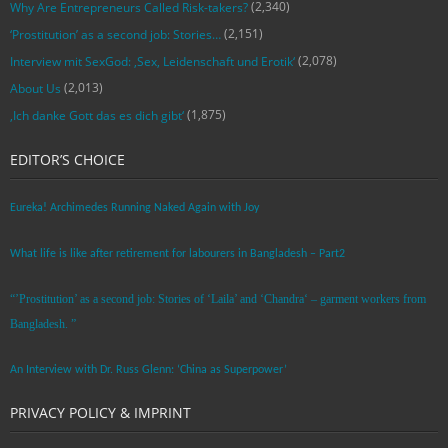
(2,340)
Why Are Entrepreneurs Called Risk-takers?
(2,151)
‘Prostitution’ as a second job: Stories…
(2,078)
Interview mit SexGod: ‚Sex, Leidenschaft und Erotik‘
(2,013)
About Us
(1,875)
‚Ich danke Gott das es dich gibt‘
EDITOR’S CHOICE
Eureka! Archimedes Running Naked Again with Joy
What life is like after retirement for labourers in Bangladesh – Part2
“’Prostitution’ as a second job: Stories of ‘Laila’ and ‘Chandra‘ – garment workers from
Bangladesh. ”
An Interview with Dr. Russ Glenn: ‘China as Superpower’
PRIVACY POLICY & IMPRINT