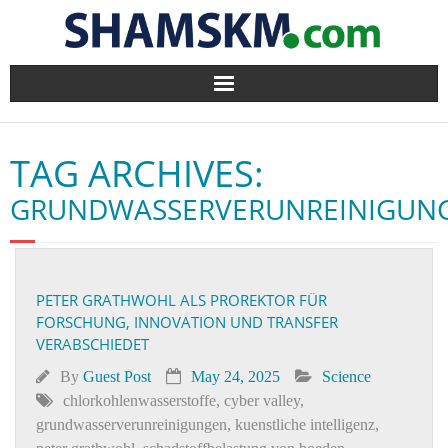
Home
TAG ARCHIVES:
BlogArena
GRUNDWASSERVERUNREINIGUN
Forum
About Us
PETER GRATHWOHL ALS PROREKTOR FÜR
FORSCHUNG, INNOVATION UND TRANSFER
Contact
VERABSCHIEDET
By
Guest Post
May 24, 2025
Science
chlorkohlenwasserstoffe
,
cyber valley
,
grundwasserverunreinigungen
,
kuenstliche intelligenz
,