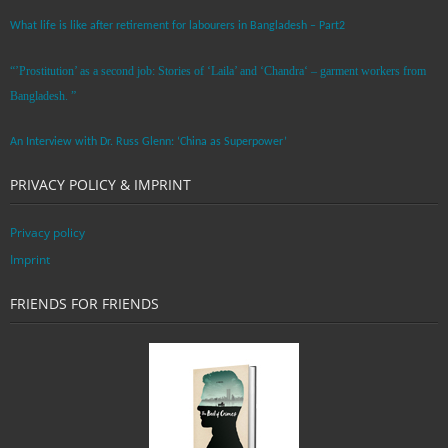
What life is like after retirement for labourers in Bangladesh – Part2
“’Prostitution’ as a second job: Stories of ‘Laila’ and ‘Chandra‘ – garment workers from
Bangladesh. ”
An Interview with Dr. Russ Glenn: ‘China as Superpower’
PRIVACY POLICY & IMPRINT
Privacy policy
Imprint
FRIENDS FOR FRIENDS