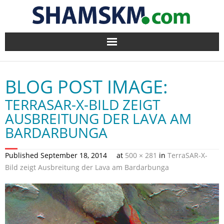
Home
BLOG POST IMAGE:
BlogArena
TERRASAR-X-BILD ZEIGT
Forum
AUSBREITUNG DER LAVA AM
BARDARBUNGA
About Us
Published
September 18, 2014
at
500 × 281
in
TerraSAR-X-
Contact
Bild zeigt Ausbreitung der Lava am Bardarbunga