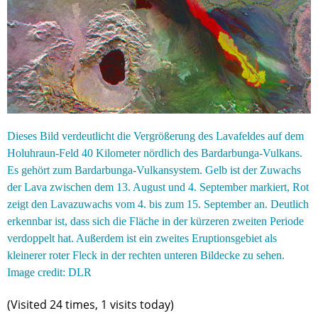
Dieses Bild verdeutlicht die Vergrößerung des Lavafeldes auf dem
Holuhraun-Feld 40 Kilometer nördlich des Bardarbunga-Vulkans.
Es gehört zum Bardarbunga-Vulkansystem. Gelb ist der Zuwachs
der Lava zwischen dem 13. August und 4. September markiert, Rot
zeigt den Lavazuwachs vom 4. bis zum 15. September an. Deutlich
erkennbar ist, dass sich die Fläche in der kürzeren zweiten Periode
verdoppelt hat. Außerdem ist ein zweites Eruptionsgebiet als
kleinerer roter Fleck in der rechten unteren Bildecke zu sehen.
Image credit: DLR
(Visited 24 times, 1 visits today)