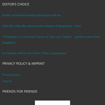
EDITOR’S CHOICE
Eureka! Archimedes Running Naked Again with Joy
What life is like after retirement for labourers in Bangladesh – Part2
“’Prostitution’ as a second job: Stories of ‘Laila’ and ‘Chandra‘ – garment workers from
Bangladesh. ”
An Interview with Dr. Russ Glenn: ‘China as Superpower’
PRIVACY POLICY & IMPRINT
Privacy policy
Imprint
FRIENDS FOR FRIENDS