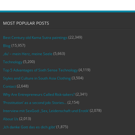
MOST POPULAR POSTS
(22,349)
Best Century old Kama Sutra paintings
(15,957)
Blog
(5,663)
‚du‘ – mein Herz, meine Seele
(5,200)
Technology
(4,119)
Top 5 Advantages of Sixth Sense Technology
(3,504)
Styles and Culture in South Asia Clothing
(2,648)
Contact
(2,341)
Why Are Entrepreneurs Called Risk-takers?
(2,154)
‘Prostitution’ as a second job: Stories…
(2,078)
Interview mit SexGod: ‚Sex, Leidenschaft und Erotik‘
(2,013)
About Us
(1,875)
‚Ich danke Gott das es dich gibt‘